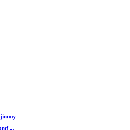
i jimmy
umf ...