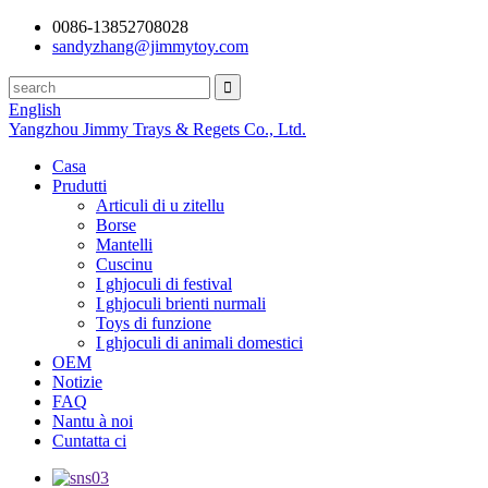
0086-13852708028
sandyzhang@jimmytoy.com
English
Yangzhou Jimmy Trays & Regets Co., Ltd.
Casa
Prudutti
Articuli di u zitellu
Borse
Mantelli
Cuscinu
I ghjoculi di festival
I ghjoculi brienti nurmali
Toys di funzione
I ghjoculi di animali domestici
OEM
Notizie
FAQ
Nantu à noi
Cuntatta ci