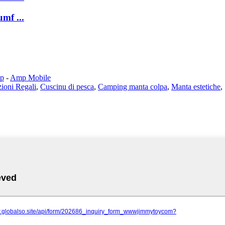
umf ...
ap
-
Amp Mobile
ioni Regali
,
Cuscinu di pesca
,
Camping manta colpa
,
Manta estetiche
,