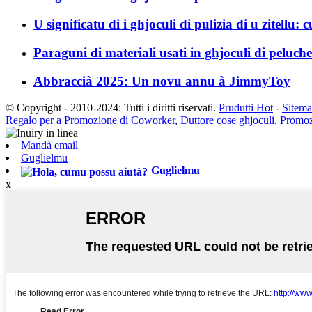
U significatu di i ghjoculi di pulizia di u zitellu: c
Paraguni di materiali usati in ghjoculi di peluche
Abbraccià 2025: Un novu annu à JimmyToy
© Copyright - 2010-2024: Tutti i diritti riservati.
Prudutti Hot
-
Sitem
Regalo per a Promozione di Coworker
,
Duttore cose ghjoculi
,
Promoz
Mandà email
Guglielmu
Guglielmu
x