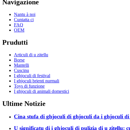
Navigazione
Nantu à noi
Cuntatta ci
FAQ
OEM
Prudutti
Articuli di u zitellu
Borse
Mantelli
Cuscinu
I ghjoculi di festival
I ghjoculi brienti nurmali
Toys di funzione
I ghjoculi di animali domestici
Ultime Notizie
Cina stufa di ghjoculi di ghjoculi da i ghjoculi d
U significatu di i ghjoculi di pulizia di u zitellu: c