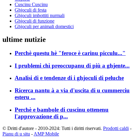
Cuscinu Cuscinu
Ghjoculi di festa
Ghjoculi imbottiti nurmali
Ghjoculi di funzione
Ghjoculi per animali domestici
ultime nutizie
Perchè questu hè "feroce è carinu picculu..."
I prublemi chì preoccupanu di più a ghjente...
Analisi di e tendenze di i ghjoculi di peluche
Ricerca nantu à a via d'uscita di u cummerciu
esteru ...
Perchè e bambole di cuscinu ottenenu
l'approvazione di p...
© Dritti d'autore - 2010-2024: Tutti i diritti riservati.
Prodotti caldi
-
Pianu di u situ
-
AMP Mobile