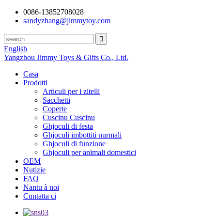
0086-13852708028
sandyzhang@jimmytoy.com
English
Yangzhou Jimmy Toys & Gifts Co., Ltd.
Casa
Prodotti
Articuli per i zitelli
Sacchetti
Coperte
Cuscinu Cuscinu
Ghjoculi di festa
Ghjoculi imbottiti nurmali
Ghjoculi di funzione
Ghjoculi per animali domestici
OEM
Nutizie
FAQ
Nantu à noi
Cuntatta ci