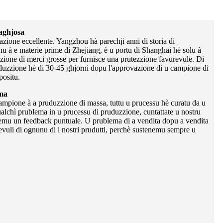
aghjosa
azione eccellente. Yangzhou hà parechji anni di storia di
nu à e materie prime di Zhejiang, è u portu di Shanghai hè solu à
zzione di merci grosse per furnisce una prutezzione favurevule. Di
uduzzione hè di 30-45 ghjorni dopu l'approvazione di u campione di
positu.
ima
ampione à a pruduzzione di massa, tuttu u prucessu hè curatu da u
ualchì prublema in u prucessu di pruduzzione, cuntattate u nostru
remu un feedback puntuale. U prublema di a vendita dopu a vendita
evuli di ognunu di i nostri prudutti, perchè sustenemu sempre u