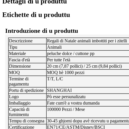
Dettagli di u produttu
Etichette di u produttu
Introduzione di u produttu
Descrizzione
Regali di Natale animali imbottiti per i zitelli
Tipu
Animali
Materiale
peluche dolce / cuttone pp
Fascia d'età
Per tutte l'età
Dimensione
20 cm (7,87 pollici) / 25 cm (9,84 pollici)
MOQ
MOQ hè 1000 pezzi
Termine di
T/T, L/C
pagamentu
Portu di spedizione
SHANGHAI
Logo
Pò esse persunalizatu
Imballaggio
Fate cum'è a vostra dumanda
Capacità di
100000 Pezzi / Mese
furnimentu
Tempu di consegna
30-45 ghjorni dopu avè ricevutu u pagament
Certificazione
EN71/CE/ASTM/Disney/BSCI