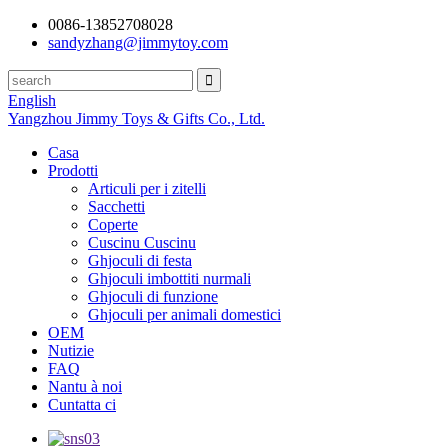
0086-13852708028
sandyzhang@jimmytoy.com
English
Yangzhou Jimmy Toys & Gifts Co., Ltd.
Casa
Prodotti
Articuli per i zitelli
Sacchetti
Coperte
Cuscinu Cuscinu
Ghjoculi di festa
Ghjoculi imbottiti nurmali
Ghjoculi di funzione
Ghjoculi per animali domestici
OEM
Nutizie
FAQ
Nantu à noi
Cuntatta ci