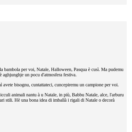
la bambola per voi, Natale, Halloween, Pasqua è cusì. Ma pudemu
è aghjunghje un pocu d'atmosfera festiva.
 chì avete bisognu, cuntattateci, cuncepiremu un campione per voi.
cculi animali nantu à u Natale, in più, Babbu Natale, alce, l'arburu
ari stili. Hè una bona idea di imballà i rigali di Natale o decorà